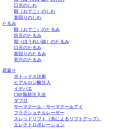
口元のしわ
額（おでこ）のしわ
首回りのしわ
たるみ
額（おでこ）のたるみ
目元のたるみ
頬（ほうれい線）のたるみ
口元のたるみ
首回りのたるみ
毛穴のたるみ
若返り
ボトックス注射
ヒアルロン酸注入
イデバエ
CRF脂肪注入法
ダブロ
サーマクール・サーマクールアイ
フラクショナルレーザー
スレッドリフト（糸によるリフトアップ）
エレクトロポレーション